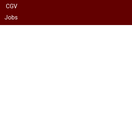
CGV
Jobs
Services
Boutique
Event
Occasions
Concours
Nous suivre
Facebook