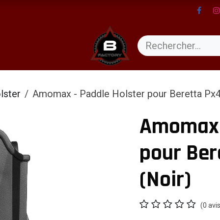
ents
lster
Amomax - Paddle Holster pour Beretta Px4
Amomax -
pour Ber
(Noir)
(0 avi