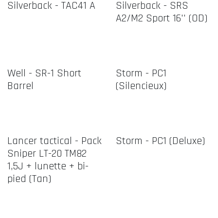
Silverback - TAC41 A
Silverback - SRS
A2/M2 Sport 16'' (OD)
Well - SR-1 Short
Storm - PC1
Barrel
(Silencieux)
Lancer tactical - Pack
Storm - PC1 (Deluxe)
Sniper LT-20 TM82
1,5J + lunette + bi-
pied (Tan)