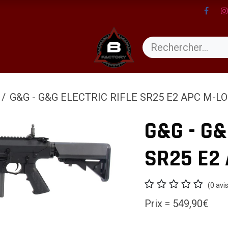
ents
G&G - G&G ELECTRIC RIFLE SR25 E2 APC M-L
G&G - G&
SR25 E2
(0 avi
Prix = 549,90€