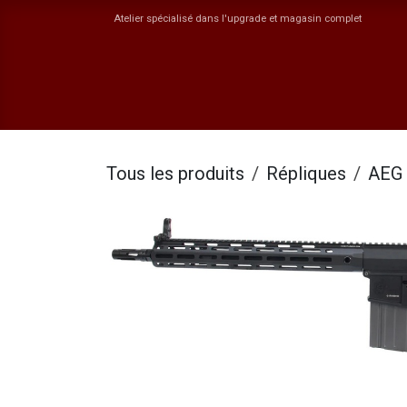
Se rendre au contenu
Atelier spécialisé dans l'upgrade et magasin complet
Boutique
Catégories
ORYN
Jobs
Ev
Tous les produits
Répliques
AEG