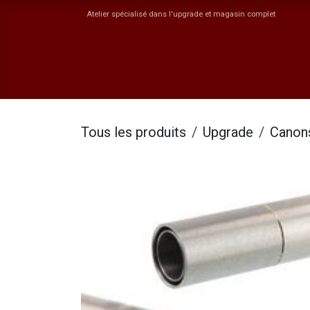
Se rendre au contenu
Atelier spécialisé dans l'upgrade et magasin complet
Boutique
Catégories
ORYN
Jobs
Ev
Tous les produits
Upgrade
Canons