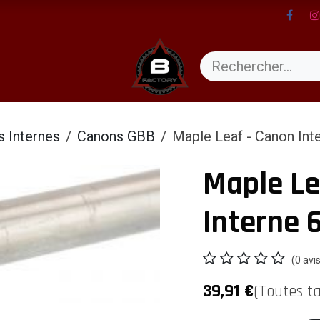
ents
 Internes
Canons GBB
Maple Leaf - Canon In
Maple Le
Interne
(0 avi
39,91
€
(Toutes t