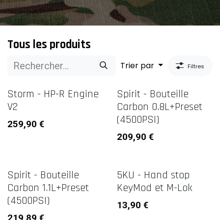
Tous les produits
Trier par
Filtres
Storm - HP-R Engine
Spirit - Bouteille
V2
Carbon 0.8L+Preset
(4500PSI)
259,90
€
209,90
€
Spirit - Bouteille
5KU - Hand stop
Carbon 1.1L+Preset
KeyMod et M-Lok
(4500PSI)
13,90
€
219,89
€