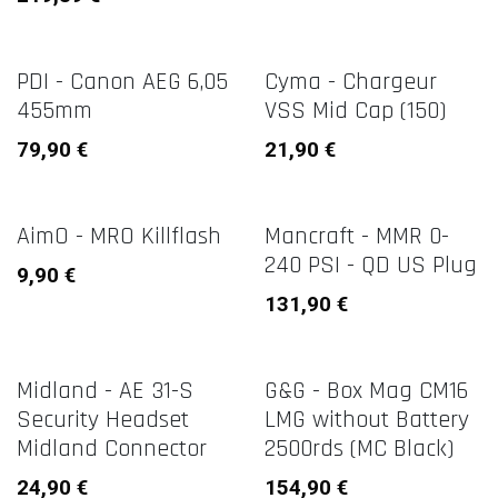
PDI - Canon AEG 6,05
Cyma - Chargeur
455mm
VSS Mid Cap (150)
79,90
€
21,90
€
AimO - MRO Killflash
Mancraft - MMR 0-
240 PSI - QD US Plug
9,90
€
131,90
€
Midland - AE 31-S
G&G - Box Mag CM16
Security Headset
LMG without Battery
Midland Connector
2500rds (MC Black)
24,90
€
154,90
€