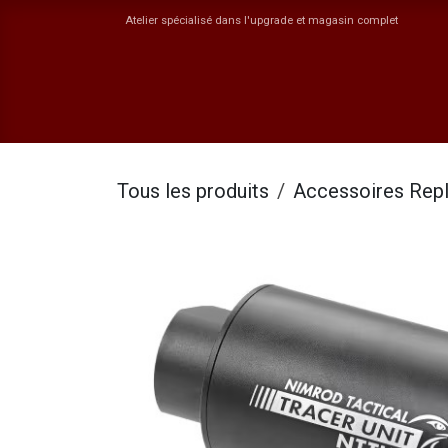
Se rendre au contenu
Atelier spécialisé dans l'upgrade et magasin complet
Boutique
Catégories
ORYN
Jobs
Ev
Tous les produits
Accessoires Rep