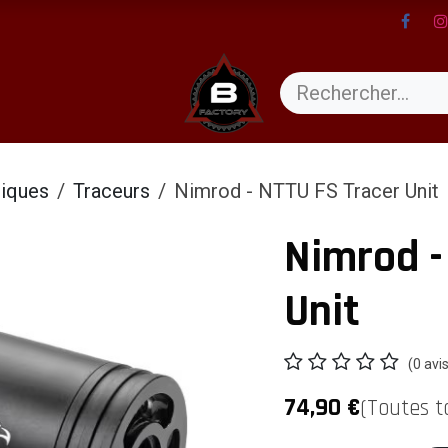
ents
liques
Traceurs
Nimrod - NTTU FS Tracer Unit
Nimrod -
Unit
(0 avi
74,90
€
(Toutes t